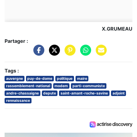
X.GRUMEAU
Partager :
Tags :
auvergne
puy-de-dome
politique
maire
rassemblement-national
modem
parti-communiste
andre-chassaigne
depute
saint-amant-roche-savine
adjoint
rennaissance