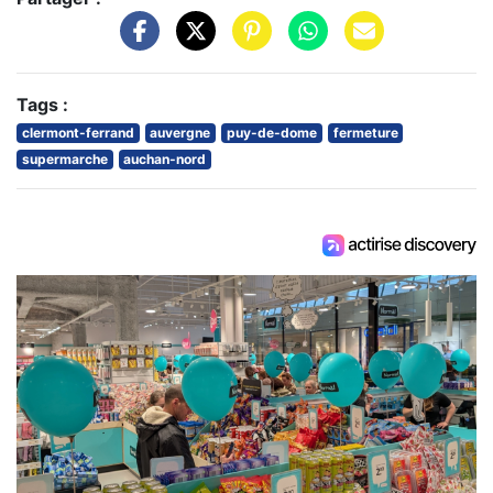
Tags :
clermont-ferrand
auvergne
puy-de-dome
fermeture
supermarche
auchan-nord