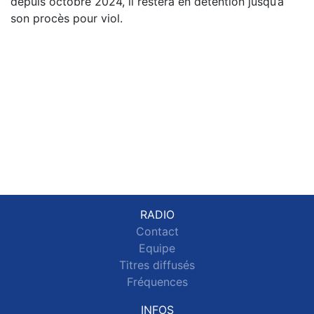
depuis octobre 2024, il restera en détention jusqu’à
son procès pour viol.
RADIO
Contact
Equipe
Titres diffusés
Fréquences
INFOS