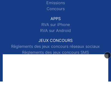
Emissions
Concours
APPS
RVA sur iPhone
RVA sur Android
JEUX CONCOURS
Règlements des jeux concours réseaux sociaux
Règlements des jeux concours SMS
Règlements des jeux concours téléphone et internet
© 2026 RVA Tous droits réservés.
Signaler un contenu
-
Mentions légales
-
Politique de cookies
-
Contact