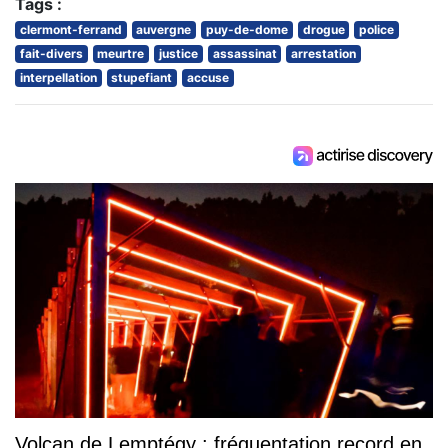
Tags :
clermont-ferrand
auvergne
puy-de-dome
drogue
police
fait-divers
meurtre
justice
assassinat
arrestation
interpellation
stupefiant
accuse
Volcan de Lemptégy : fréquentation record en