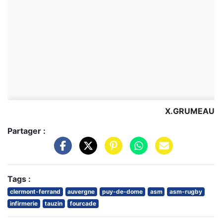
X.GRUMEAU
Partager :
Tags :
clermont-ferrand
auvergne
puy-de-dome
asm
asm-rugby
infirmerie
tauzin
fourcade