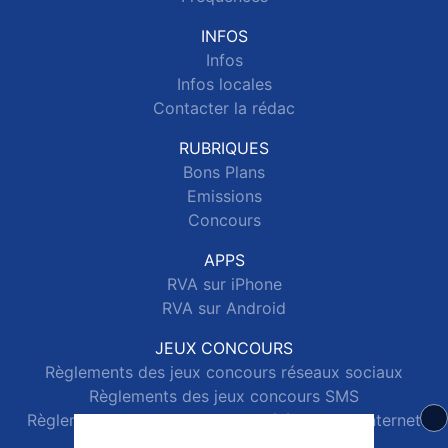
INFOS
Infos
Infos locales
Contacter la rédac
RUBRIQUES
Bons Plans
Emissions
Concours
APPS
RVA sur iPhone
RVA sur Android
JEUX CONCOURS
Règlements des jeux concours réseaux sociaux
Règlements des jeux concours SMS
Règlements des jeux concours téléphone et internet