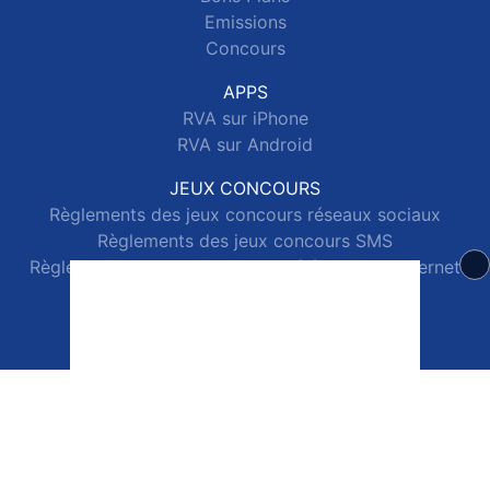
Emissions
Concours
APPS
RVA sur iPhone
RVA sur Android
JEUX CONCOURS
Règlements des jeux concours réseaux sociaux
Règlements des jeux concours SMS
Règlements des jeux concours téléphone et internet
© 2026 RVA Tous droits réservés.
Signaler un contenu
-
Mentions légales
-
Politique de cookies
-
Contact