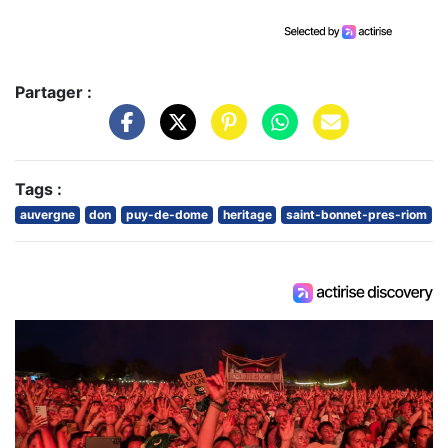
Partager :
Tags :
auvergne
don
puy-de-dome
heritage
saint-bonnet-pres-riom