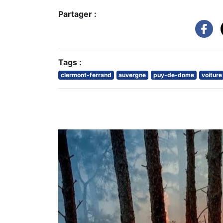
Partager :
Tags :
clermont-ferrand
auvergne
puy-de-dome
voiture