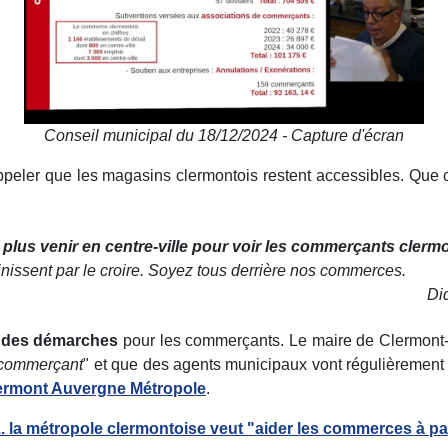
Conseil municipal du 18/12/2024 - Capture d'écran
eler que les magasins clermontois restent accessibles. Que c
t plus venir en centre-ville pour voir les commerçants clerm
 finissent par le croire. Soyez tous derrière nos commerces.
Did
é des démarches
pour les commerçants. Le maire de Clermont-F
e commerçant
" et que des agents municipaux vont régulièremen
Clermont Auvergne Métropole
.
... la métropole clermontoise veut "aider les commerces à p