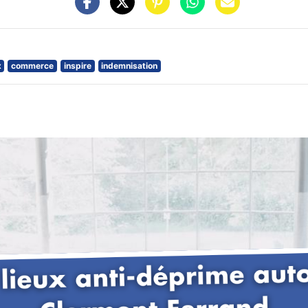
x
commerce
inspire
indemnisation