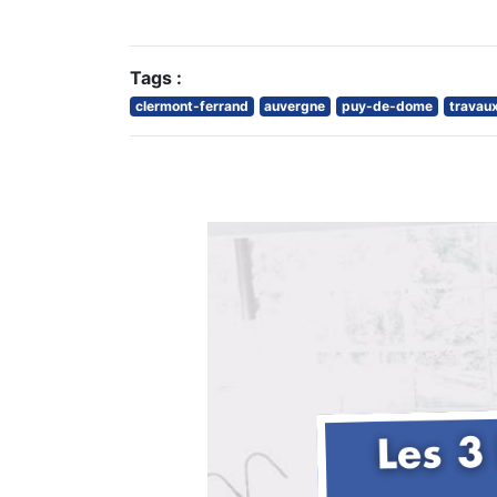
Tags :
clermont-ferrand
auvergne
puy-de-dome
travau