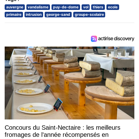
auvergne
vandalisme
puy-de-dome
vol
thiers
ecole
primaire
intrusion
george-sand
groupe-scolaire
Concours du Saint-Nectaire : les meilleurs
fromages de l’année récompensés en