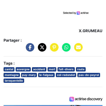
X.GRUMEAU
Partager :
Tags :
cantal
auvergne
accident
mort
fait-divers
route
montagne
puy-mary
le-falgoux
col-redondet
pas-de-peyrol
laroquevieille