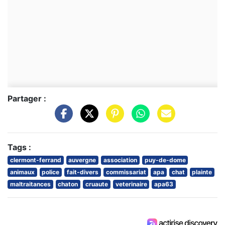
Partager :
Tags :
clermont-ferrand
auvergne
association
puy-de-dome
animaux
police
fait-divers
commissariat
apa
chat
plainte
maltraitances
chaton
cruaute
veterinaire
apa63