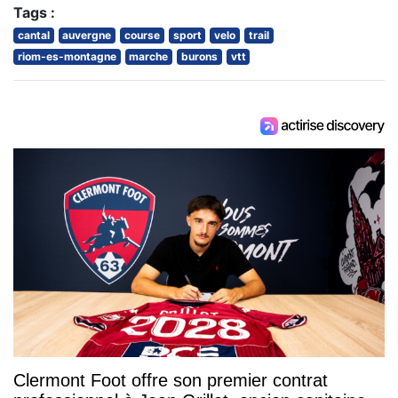
Tags :
cantal
auvergne
course
sport
velo
trail
riom-es-montagne
marche
burons
vtt
Clermont Foot offre son premier contrat