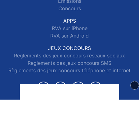
Emissions
Concours
APPS
RVA sur iPhone
RVA sur Android
JEUX CONCOURS
Règlements des jeux concours réseaux sociaux
Règlements des jeux concours SMS
Règlements des jeux concours téléphone et internet
© 2026 RVA Tous droits réservés.
Signaler un contenu
-
Mentions légales
-
Politique de cookies
-
Contact