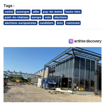
Tags :
cantal
auvergne
allier
puy-de-dome
haute-loire
pont-du-chateau
europe
vote
elections
elections-europeennes
candidats
liste
commune