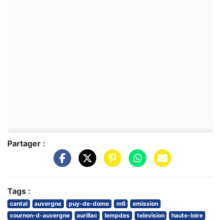
Partager :
Tags :
cantal
auvergne
puy-de-dome
m6
emission
cournon-d-auvergne
aurillac
lempdes
television
haute-loire