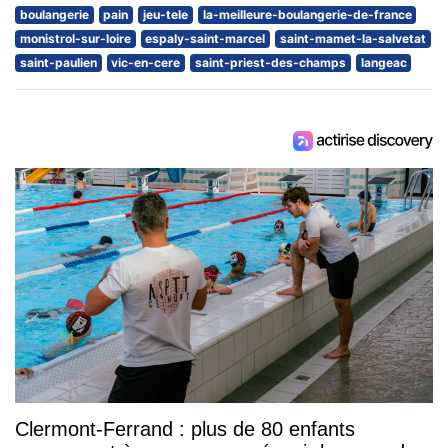
boulangerie
pain
jeu-tele
la-meilleure-boulangerie-de-france
monistrol-sur-loire
espaly-saint-marcel
saint-mamet-la-salvetat
saint-paulien
vic-en-cere
saint-priest-des-champs
langeac
Clermont-Ferrand : plus de 80 enfants