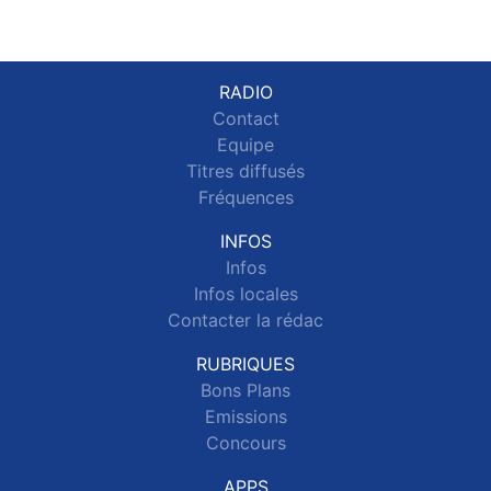
RADIO
Contact
Equipe
Titres diffusés
Fréquences
INFOS
Infos
Infos locales
Contacter la rédac
RUBRIQUES
Bons Plans
Emissions
Concours
APPS