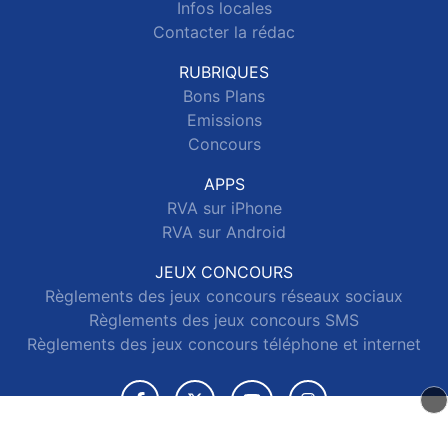
Infos locales
Contacter la rédac
RUBRIQUES
Bons Plans
Emissions
Concours
APPS
RVA sur iPhone
RVA sur Android
JEUX CONCOURS
Règlements des jeux concours réseaux sociaux
Règlements des jeux concours SMS
Règlements des jeux concours téléphone et internet