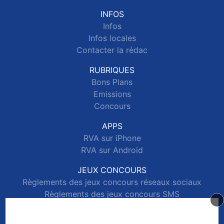
INFOS
Infos
Infos locales
Contacter la rédac
RUBRIQUES
Bons Plans
Emissions
Concours
APPS
RVA sur iPhone
RVA sur Android
JEUX CONCOURS
Règlements des jeux concours réseaux sociaux
Règlements des jeux concours SMS
Règlements des jeux concours téléphone et internet