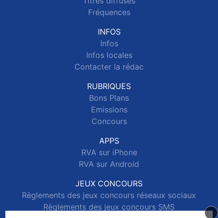
Titres diffusés
Fréquences
INFOS
Infos
Infos locales
Contacter la rédac
RUBRIQUES
Bons Plans
Emissions
Concours
APPS
RVA sur iPhone
RVA sur Android
JEUX CONCOURS
Règlements des jeux concours réseaux sociaux
Règlements des jeux concours SMS