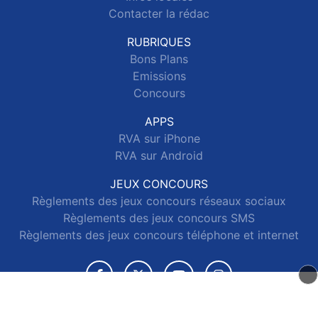
Contacter la rédac
RUBRIQUES
Bons Plans
Emissions
Concours
APPS
RVA sur iPhone
RVA sur Android
JEUX CONCOURS
Règlements des jeux concours réseaux sociaux
Règlements des jeux concours SMS
Règlements des jeux concours téléphone et internet