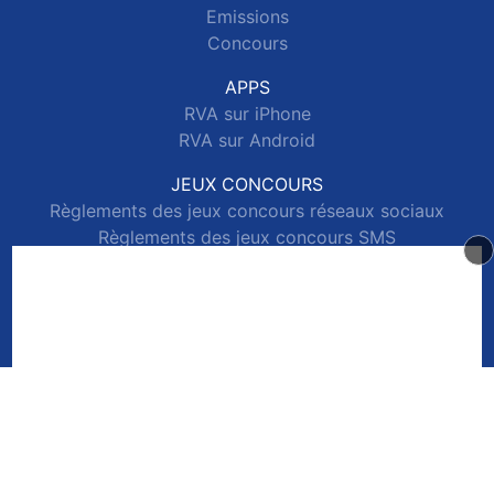
Emissions
Concours
APPS
RVA sur iPhone
RVA sur Android
JEUX CONCOURS
Règlements des jeux concours réseaux sociaux
Règlements des jeux concours SMS
Règlements des jeux concours téléphone et internet
© 2026 RVA Tous droits réservés.
Signaler un contenu
-
Mentions légales
-
Politique de cookies
-
Contact