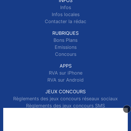
INFOS
Infos
Infos locales
Contacter la rédac
RUBRIQUES
Bons Plans
Emissions
Concours
APPS
RVA sur iPhone
RVA sur Android
JEUX CONCOURS
Règlements des jeux concours réseaux sociaux
Règlements des jeux concours SMS
Règlements des jeux concours téléphone et internet