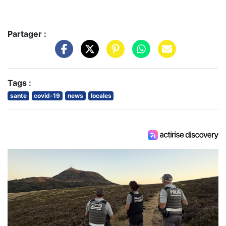
Partager :
Tags :
sante
covid-19
news
locales