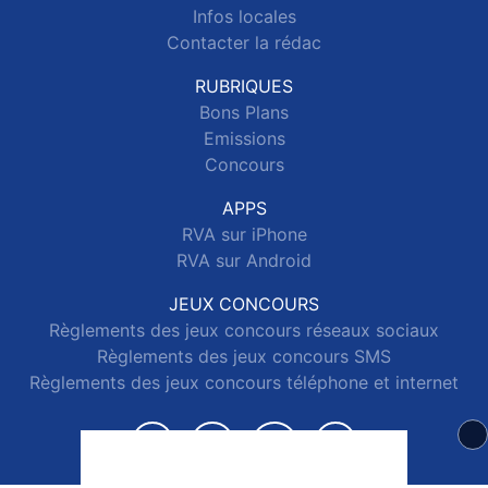
Infos locales
Contacter la rédac
RUBRIQUES
Bons Plans
Emissions
Concours
APPS
RVA sur iPhone
RVA sur Android
JEUX CONCOURS
Règlements des jeux concours réseaux sociaux
Règlements des jeux concours SMS
Règlements des jeux concours téléphone et internet