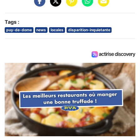
Tags :
puy-de-dome
news
locales
disparition-inquietante