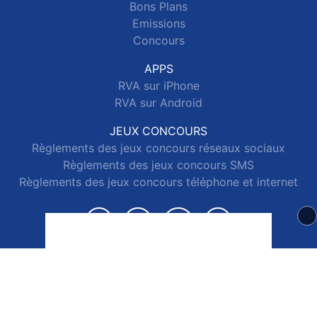
Bons Plans
Emissions
Concours
APPS
RVA sur iPhone
RVA sur Android
JEUX CONCOURS
Règlements des jeux concours réseaux sociaux
Règlements des jeux concours SMS
Règlements des jeux concours téléphone et internet
© 2026 RVA Tous droits réservés.
Signaler un contenu
-
Mentions légales
-
Politique de cookies
-
Contact