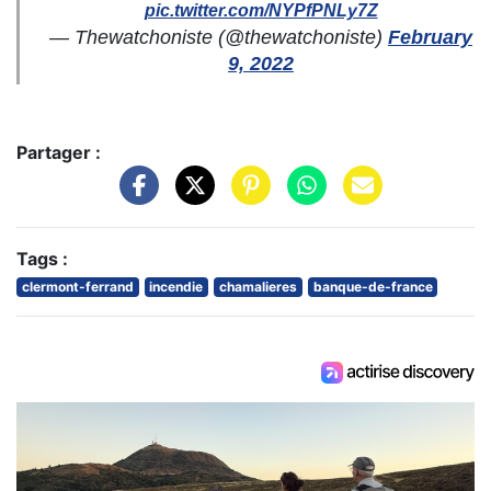
pic.twitter.com/NYPfPNLy7Z
— Thewatchoniste (@thewatchoniste)
February
9, 2022
Partager :
Tags :
clermont-ferrand
incendie
chamalieres
banque-de-france