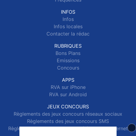
INFOS
Infos
Infos locales
Contacter la rédac
RUBRIQUES
Bons Plans
Emissions
Concours
APPS
RVA sur iPhone
RVA sur Android
JEUX CONCOURS
Règlements des jeux concours réseaux sociaux
Règlements des jeux concours SMS
Règlements des jeux concours téléphone et internet