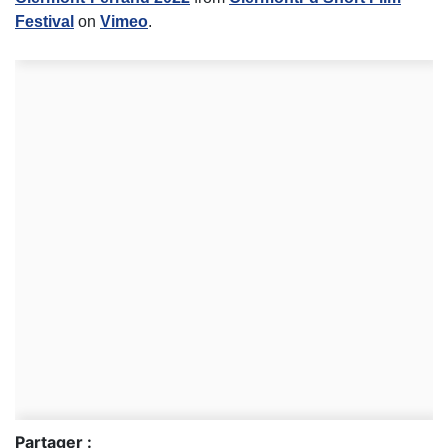
Festival
on
Vimeo
.
Partager :