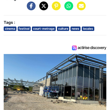
Tags :
cinema
festival
court-metrage
culture
news
locales