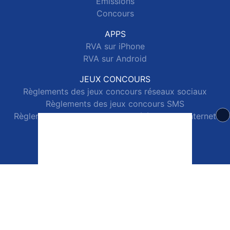
Emissions
Concours
APPS
RVA sur iPhone
RVA sur Android
JEUX CONCOURS
Règlements des jeux concours réseaux sociaux
Règlements des jeux concours SMS
Règlements des jeux concours téléphone et internet
© 2026 RVA Tous droits réservés.
Signaler un contenu
-
Mentions légales
-
Politique de cookies
-
Contact