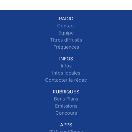
RADIO
Contact
Equipe
Titres diffusés
Fréquences
INFOS
Infos
Infos locales
Contacter la rédac
RUBRIQUES
Bons Plans
Emissions
Concours
APPS
RVA sur iPhone