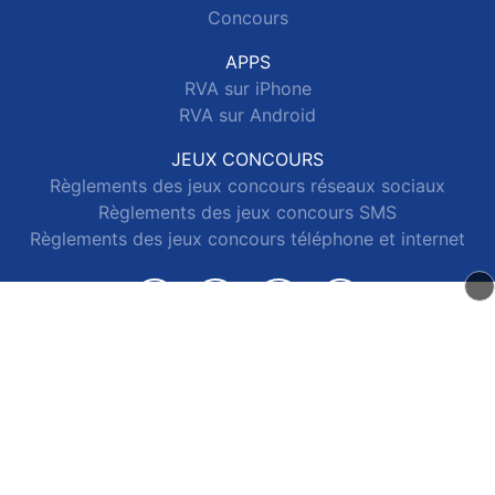
Concours
APPS
RVA sur iPhone
RVA sur Android
JEUX CONCOURS
Règlements des jeux concours réseaux sociaux
Règlements des jeux concours SMS
Règlements des jeux concours téléphone et internet
© 2026 RVA Tous droits réservés.
Signaler un contenu
-
Mentions légales
-
Politique de cookies
-
Contact