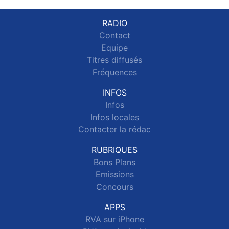
RADIO
Contact
Equipe
Titres diffusés
Fréquences
INFOS
Infos
Infos locales
Contacter la rédac
RUBRIQUES
Bons Plans
Emissions
Concours
APPS
RVA sur iPhone