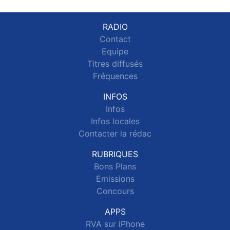
RADIO
Contact
Equipe
Titres diffusés
Fréquences
INFOS
Infos
Infos locales
Contacter la rédac
RUBRIQUES
Bons Plans
Emissions
Concours
APPS
RVA sur iPhone