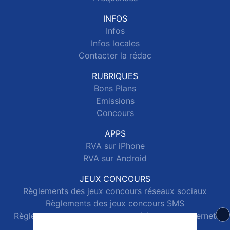
INFOS
Infos
Infos locales
Contacter la rédac
RUBRIQUES
Bons Plans
Emissions
Concours
APPS
RVA sur iPhone
RVA sur Android
JEUX CONCOURS
Règlements des jeux concours réseaux sociaux
Règlements des jeux concours SMS
Règlements des jeux concours téléphone et internet