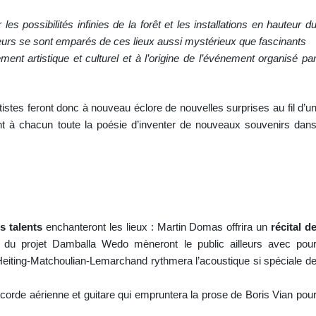
es possibilités infinies de la forêt et les installations en hauteur d
eurs se sont emparés de ces lieux aussi mystérieux que fascinants
nt artistique et culturel et à l’origine de l’événement organisé pa
rtistes feront donc à nouveau éclore de nouvelles surprises au fil d’u
ant à chacun toute la poésie d’inventer de nouveaux souvenirs dan
s talents
enchanteront les lieux : Martin Domas offrira un
récital d
 du projet Damballa Wedo mèneront le public ailleurs avec pou
o Heiting-Matchoulian-Lemarchand rythmera l’acoustique si spéciale d
corde aérienne et guitare qui empruntera la prose de Boris Vian pou