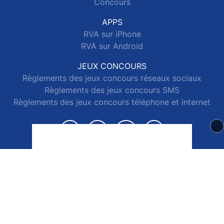
Concours
APPS
RVA sur iPhone
RVA sur Android
JEUX CONCOURS
Règlements des jeux concours réseaux sociaux
Règlements des jeux concours SMS
Règlements des jeux concours téléphone et internet
© 2026 RVA Tous droits réservés.
Signaler un contenu
-
Mentions légales
-
Politique de cookies
-
Contact