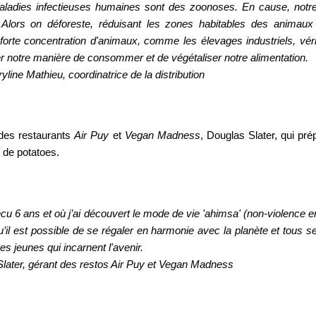
adies infectieuses humaines sont des zoonoses. En cause, notre
s. Alors on déforeste, réduisant les zones habitables des animau
orte concentration d'animaux, comme les élevages industriels, véri
r notre manière de consommer et de végétaliser notre alimentation.
yline Mathieu, coordinatrice de la distribution
 des restaurants
Air Puy
et
Vegan Madness
, Douglas Slater, qui pr
de potatoes.
écu 6 ans et où j’ai découvert le mode de vie 'ahimsa' (non-violence e
’il est possible de se régaler en harmonie avec la planète et tous s
es jeunes qui incarnent l'avenir
.
later, gérant des restos Air Puy et Vegan Madness