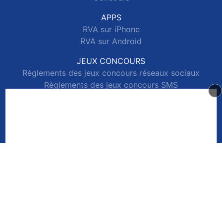
APPS
RVA sur iPhone
RVA sur Android
JEUX CONCOURS
Règlements des jeux concours réseaux sociaux
Règlements des jeux concours SMS
Règlements des jeux concours téléphone et internet
© 2026 RVA Tous droits réservés.
Signaler un contenu
-
Mentions légales
-
Politique de cookies
-
Contact
e