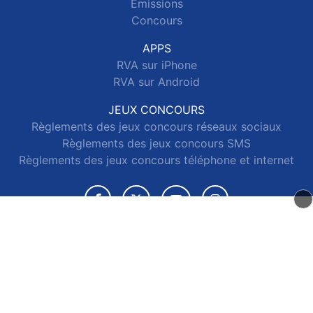
Emissions
Concours
APPS
RVA sur iPhone
RVA sur Android
JEUX CONCOURS
Règlements des jeux concours réseaux sociaux
Règlements des jeux concours SMS
Règlements des jeux concours téléphone et internet
© 2026 RVA Tous droits réservés.
Signaler un contenu
-
Mentions légales
-
Politique de cookies
-
Contact