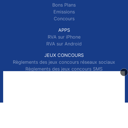
Bons Plans
Emissions
Concours
APPS
RVA sur iPhone
RVA sur Android
JEUX CONCOURS
Règlements des jeux concours réseaux sociaux
Règlements des jeux concours SMS
Règlements des jeux concours téléphone et internet
© 2026 RVA Tous droits réservés.
Signaler un contenu
-
Mentions légales
-
Politique de cookies
-