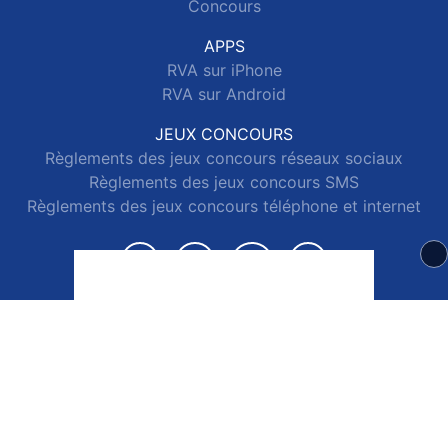
Concours
APPS
RVA sur iPhone
RVA sur Android
JEUX CONCOURS
Règlements des jeux concours réseaux sociaux
Règlements des jeux concours SMS
Règlements des jeux concours téléphone et internet
© 2026 RVA Tous droits réservés.
Signaler un contenu
-
Mentions légales
-
Politique de cookies
-
Contact