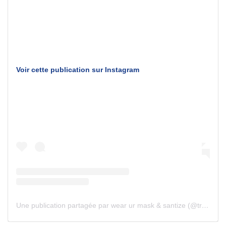
Voir cette publication sur Instagram
Une publication partagée par wear ur mask & santize (@trinidad_is_not_a_real_place__)