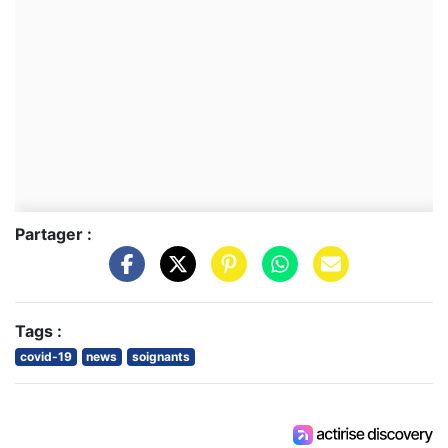
Partager :
Tags :
covid-19
news
soignants