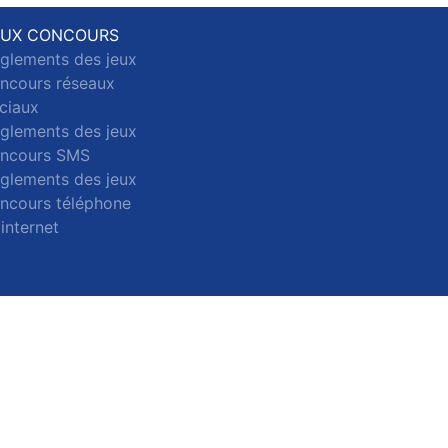
EUX CONCOURS
glements des jeux
ncours réseaux
ciaux
glements des jeux
ncours SMS
glements des jeux
ncours téléphone
 internet
ct