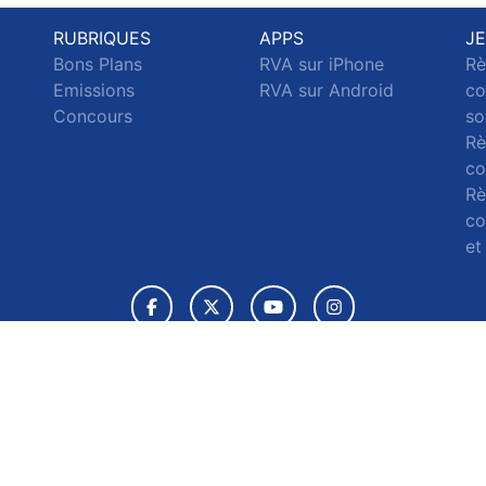
RUBRIQUES
APPS
J
Bons Plans
RVA sur iPhone
Rè
Emissions
RVA sur Android
co
c
Concours
so
Rè
co
Rè
co
et
© 2026 RVA Tous droits réservés.
ignaler un contenu
-
Mentions légales
-
Politique de cookies
-
Conta