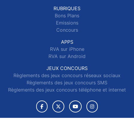
RUBRIQUES
Bons Plans
Emissions
Concours
APPS
RVA sur iPhone
RVA sur Android
JEUX CONCOURS
Règlements des jeux concours réseaux sociaux
Règlements des jeux concours SMS
Règlements des jeux concours téléphone et internet
© 2026 RVA Tous droits réservés.